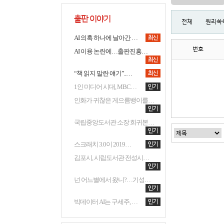
출판 이야기
전체
원리쏙쏙
AI 의혹 하나에 날아간 …
번호
AI 이용 논란에…출판진흥…
“책 읽지 말란 얘기”..…
1인 미디어 시대, MBC…
인화가 귀찮은 게으름뱅이를…
국립중앙도서관 소장 희귀본…
스크래치 3.0이 2019…
김포시, 시립도서관 전성시…
넌 어느별에서 왔니?…기성…
빅데이터 AI는 구세주, …